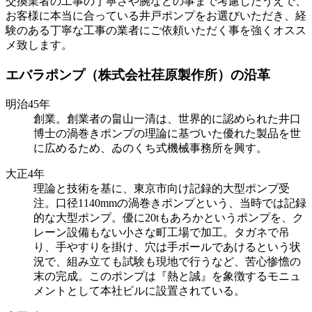
交換業者の工事の丁寧さや腕などの事まで考慮したうえで、
お客様に本当に合っている井戸ポンプをお選びいただき、経
験のある丁寧な工事の業者にご依頼いただく事を強くオスス
メ致します。
エバラポンプ（株式会社荏原製作所）の沿革
明治45年
創業。創業者の畠山一清は、世界的に認められた井口
博士の渦巻きポンプの理論に基づいた優れた製品を世
に広めるため、ゐのくち式機械事務所を興す。
大正4年
理論と技術を基に、東京市向け記録的大型ポンプ受
注。口径1140mmの渦巻きポンプという、当時では記録
的な大型ポンプ。優に20tもあろかというポンプを、ク
レーン設備もない小さな町工場で加工。タガネで吊
り、手やすりを掛け、穴は手ボールであけるという状
況で、組み立ても試験も現地で行うなど、苦心惨憺の
末の完成。このポンプは『熱と誠』を象徴するモニュ
メントとして本社ビルに設置されている。