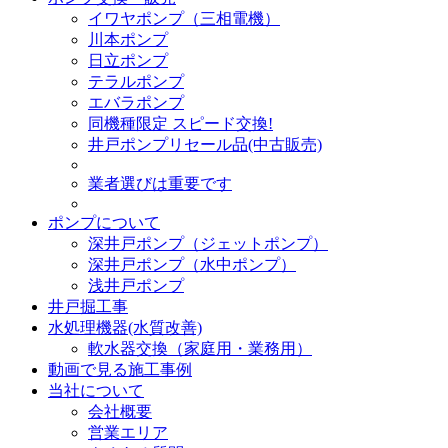
イワヤポンプ（三相電機）
川本ポンプ
日立ポンプ
テラルポンプ
エバラポンプ
同機種限定 スピード交換!
井戸ポンプリセール品(中古販売)
業者選びは重要です
ポンプについて
深井戸ポンプ（ジェットポンプ）
深井戸ポンプ（水中ポンプ）
浅井戸ポンプ
井戸掘工事
水処理機器(水質改善)
軟水器交換（家庭用・業務用）
動画で見る施工事例
当社について
会社概要
営業エリア