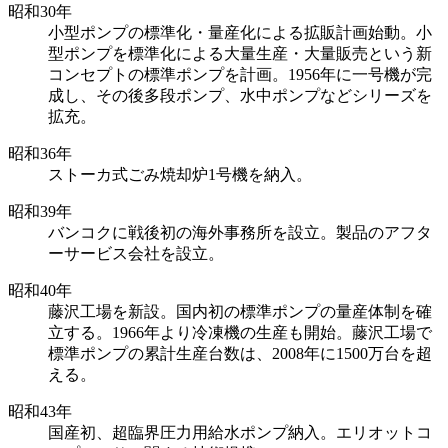
昭和30年
小型ポンプの標準化・量産化による拡販計画始動。小
型ポンプを標準化による大量生産・大量販売という新
コンセプトの標準ポンプを計画。1956年に一号機が完
成し、その後多段ポンプ、水中ポンプなどシリーズを
拡充。
昭和36年
ストーカ式ごみ焼却炉1号機を納入。
昭和39年
バンコクに戦後初の海外事務所を設立。製品のアフタ
ーサービス会社を設立。
昭和40年
藤沢工場を新設。国内初の標準ポンプの量産体制を確
立する。1966年より冷凍機の生産も開始。藤沢工場で
標準ポンプの累計生産台数は、2008年に1500万台を超
える。
昭和43年
国産初、超臨界圧力用給水ポンプ納入。エリオットコ