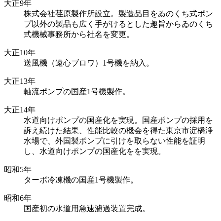
大正9年
株式会社荏原製作所設立。製造品目をゐのくち式ポン
プ以外の製品も広く手がけるとした趣旨からゐのくち
式機械事務所から社名を変更。
大正10年
送風機（遠心ブロワ）1号機を納入。
大正13年
軸流ポンプの国産1号機製作。
大正14年
水道向けポンプの国産化を実現。国産ポンプの採用を
訴え続けた結果、性能比較の機会を得た東京市淀橋浄
水場で、外国製ポンプに引けを取らない性能を証明
し、水道向けポンプの国産化をを実現。
昭和5年
ターボ冷凍機の国産1号機製作。
昭和6年
国産初の水道用急速濾過装置完成。