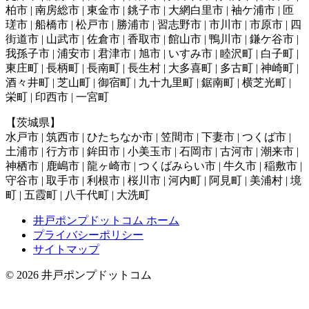
柏市 | 南房総市 | 東金市 | 銚子市 | 大網白里市 | 袖ケ浦市 | 匝
瑳市 | 船橋市 | 松戸市 | 勝浦市 | 習志野市 | 市川市 | 市原市 | 四
街道市 | 山武市 | 佐倉市 | 香取市 | 館山市 | 鴨川市 | 鎌ケ谷市 |
我孫子市 | 浦安市 | 君津市 | 旭市 | いすみ市 | 睦沢町 | 白子町 |
東庄町 | 長柄町 | 長南町 | 長生村 | 大多喜町 | 多古町 | 神崎町 |
酒々井町 | 芝山町 | 御宿町 | 九十九里町 | 鋸南町 | 横芝光町 |
栄町 | 印西市 | 一宮町
【茨城県】
水戸市 | 筑西市 | ひたちなか市 | 笠間市 | 下妻市 | つくば市 |
土浦市 | 行方市 | 鉾田市 | 小美玉市 | 石岡市 | 古河市 | 潮来市 |
神栖市 | 鹿嶋市 | 龍ヶ崎市 | つくばみらい市 | 牛久市 | 稲敷市 |
守谷市 | 取手市 | 利根市 | 桜川市 | 河内町 | 阿見町 | 美浦村 | 境
町 | 五霞町 | 八千代町 | 大洗町
井戸ポンプドットコム ホーム
プライバシーポリシー
サイトマップ
© 2026 井戸ポンプドットコム