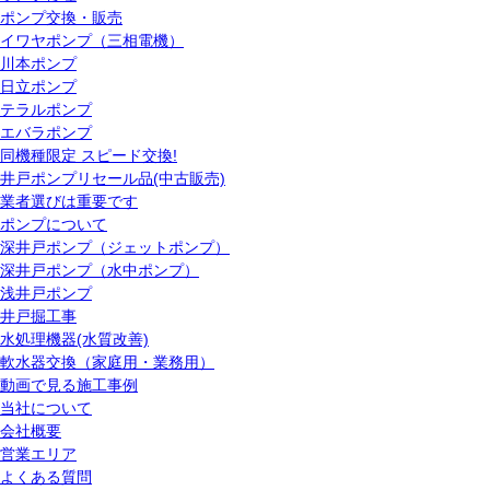
ポンプ交換・販売
イワヤポンプ（三相電機）
川本ポンプ
日立ポンプ
テラルポンプ
エバラポンプ
同機種限定 スピード交換!
井戸ポンプリセール品(中古販売)
業者選びは重要です
ポンプについて
深井戸ポンプ（ジェットポンプ）
深井戸ポンプ（水中ポンプ）
浅井戸ポンプ
井戸掘工事
水処理機器(水質改善)
軟水器交換（家庭用・業務用）
動画で見る施工事例
当社について
会社概要
営業エリア
よくある質問