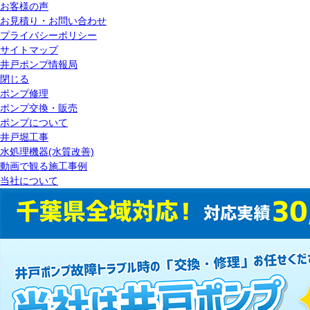
お客様の声
お見積り・お問い合わせ
プライバシーポリシー
サイトマップ
井戸ポンプ情報局
閉じる
ポンプ修理
ポンプ交換・販売
ポンプについて
井戸堀工事
水処理機器(水質改善)
動画で観る施工事例
当社について